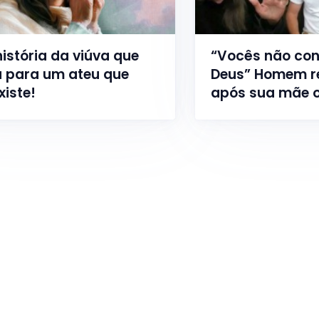
história da viúva que
“Vocês não co
 para um ateu que
Deus” Homem r
xiste!
após sua mãe o