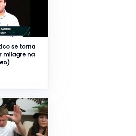
ico se torna
r milagre na
deo)