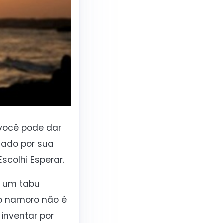
você pode dar
sado por sua
colhi Esperar.
m um tabu
 o namoro não é
inventar por