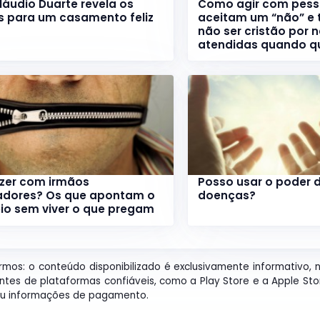
láudio Duarte revela os
Como agir com pess
s para um casamento feliz
aceitam um “não” e
não ser cristão por 
atendidas quando q
azer com irmãos
Posso usar o poder d
dores? Os que apontam o
doenças?
eio sem viver o que pregam
ermos: o conteúdo disponibilizado é exclusivamente informativo, 
entes de plataformas confiáveis, como a Play Store e a Apple St
 ou informações de pagamento.