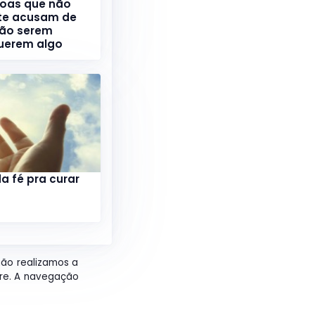
oas que não
 te acusam de
não serem
uerem algo
a fé pra curar
não realizamos a
ore. A navegação