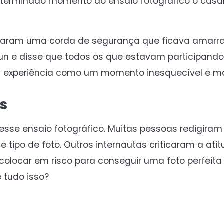
terminado momento do ensaio fotográfico o casal
saram uma corda de segurança que ficava amarr
un e disse que todos os que estavam participand
 a experiência como um momento inesquecível e m
s
sse ensaio fotográfico. Muitas pessoas redigiram 
e tipo de foto. Outros internautas criticaram a ati
olocar em risco para conseguir uma foto perfeit
 tudo isso?