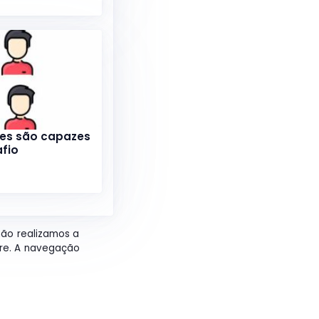
tes são capazes
afio
não realizamos a
ore. A navegação