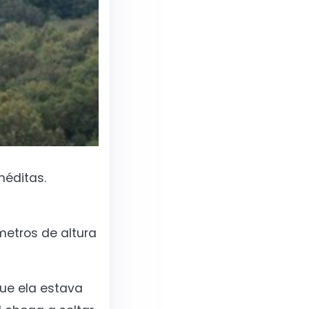
néditas.
etros de altura
ue ela estava