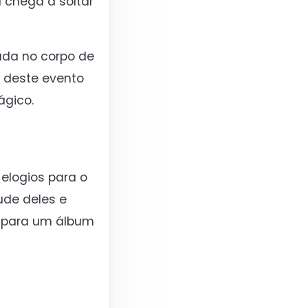
 chega a soltar
ada no corpo de
o deste evento
ágico.
elogios para o
tude deles e
a para um álbum